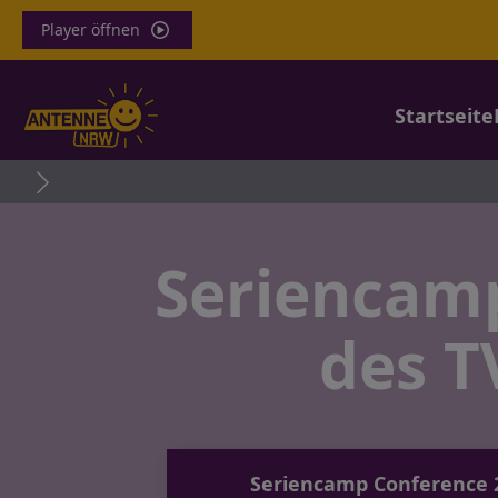
Player öffnen
Startseite
Parkha
Seriencamp
des T
Seriencamp Conference 2