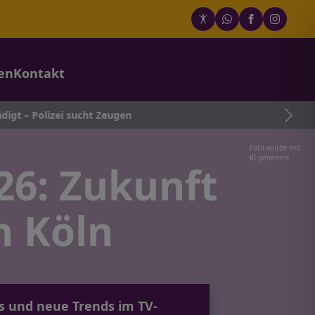
en
Kontakt
 sucht Zeugen
Foto wurde mit
KI generiert
26: Zukunft
n Köln
s und neue Trends im TV-