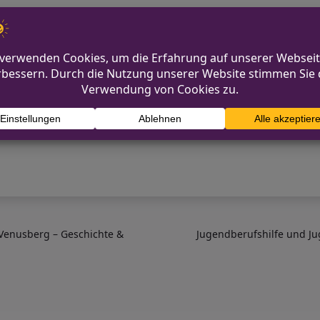
lse für die Weiterentwicklung von Serien-Formaten 
ke bei der zweiten Work in Progress Showcase – etwa
/ZDF) und
The Perfect Mismatch?!
(Amazon MGM Studios
tischen Einfluss von Narrativen verdeutlichen: Die Zuk
ational vernetzt.
Venusberg – Geschichte &
Jugendberufshilfe und Ju