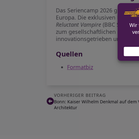
Das Seriencamp 2026 gibt Impu
Europa. Die exklusiven Einblic
Reluctant Vampire
(BBC Studios
zum gesellschaftlichen und poli
innovationsgetrieben und intern
Quellen
Formatbiz
VORHERIGER BEITRAG
Bonn: Kaiser Wilhelm Denkmal auf dem 
Architektur