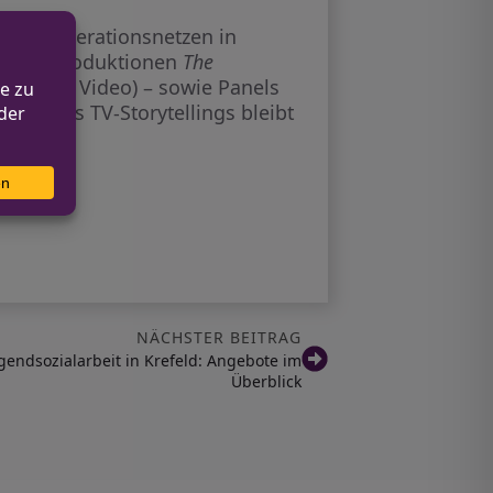
und Kooperationsnetzen in
 in die Produktionen
The
/Prime Video) – sowie Panels
unft des TV-Storytellings bleibt
NÄCHSTER BEITRAG
gendsozialarbeit in Krefeld: Angebote im
Überblick