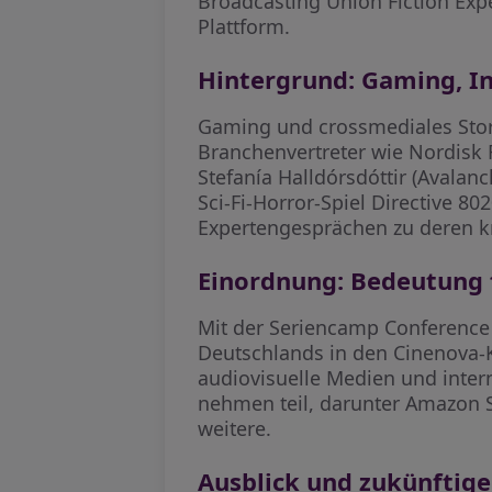
Broadcasting Union Fiction Exp
Plattform.
Hintergrund: Gaming, I
Gaming und crossmediales Story
Branchenvertreter wie Nordisk
Stefanía Halldórsdóttir (Avala
Sci-Fi-Horror-Spiel Directive 8
Expertengesprächen zu deren kr
Einordnung: Bedeutung
Mit der Seriencamp Conference 
Deutschlands in den Cinenova-Ki
audiovisuelle Medien und inter
nehmen teil, darunter Amazon St
weitere.
Ausblick und zukünftige