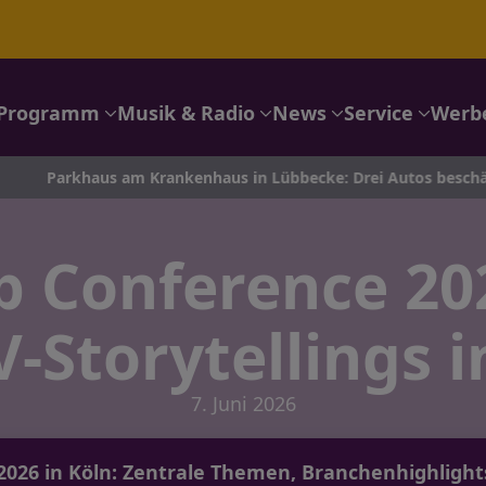
Programm
Musik & Radio
News
Service
Werb
us am Krankenhaus in Lübbecke: Drei Autos beschädigt – Polizei
 Conference 20
V-Storytellings i
7. Juni 2026
026 in Köln: Zentrale Themen, Branchenhighlight