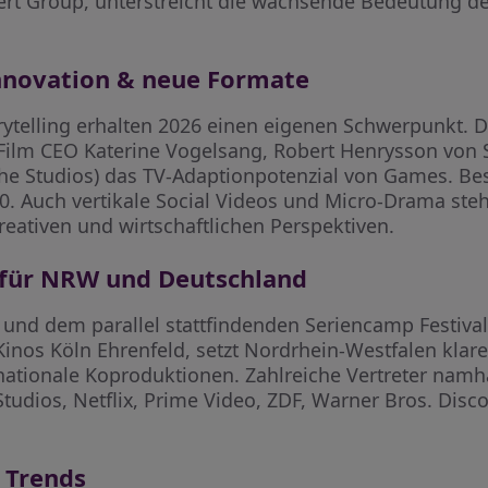
ert Group, unterstreicht die wachsende Bedeutung de
nnovation & neue Formate
telling erhalten 2026 einen eigenen Schwerpunkt. D
 Film CEO Katerine Vogelsang, Robert Henrysson vo
nche Studios) das TV-Adaptionpotenzial von Games. 
020. Auch vertikale Social Videos und Micro-Drama ste
eativen und wirtschaftlichen Perspektiven.
 für NRW und Deutschland
und dem parallel stattfindenden Seriencamp Festival
nos Köln Ehrenfeld, setzt Nordrhein-Westfalen klare 
nationale Koproduktionen. Zahlreiche Vertreter namh
udios, Netflix, Prime Video, ZDF, Warner Bros. Disco
 Trends