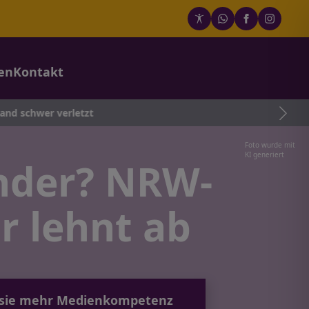
en
Kontakt
erletzt
Foto wurde mit
KI generiert
inder? NRW-
r lehnt ab
um sie mehr Medienkompetenz