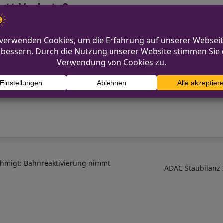
tatt Verbote?
ropäische Regulierung sozialer Netzwerke und warnt
erbieten“. Zugleich ist der Ruf nach schärferen Rege
international deutlich zu hören. Die Diskussion blei
dern und Europa nicht einheitlich ist.
hmigt: Bahnreaktivierung nimmt
ADAC Staubilanz 