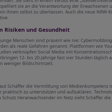
den. Sie sieht in einem Verbot eine „Stellvertreterde
ppelliert sie an die Verantwortung der Erwachsenen un
lein ihnen selbst zu überlassen. Auch die neue NRW-
tive.
m Risiken und Gesundheit
r junge Menschen sind präsent wie nie: Cybermobbing
den als reale Gefahren genannt. Plattformen wie Yo
. Studien verknüpfen Social Media mit Konzentrations
bringen 12- bis 20-Jährige fast vier Stunden täglich
n weniger Bildschirmzeit.
laut Schäffer die Vermittlung von Medienkompetenz i
er praktisch zu unterstützen und aufzuklären. Techn
den Schutz Heranwachsender im Netz sieht Schäffer di