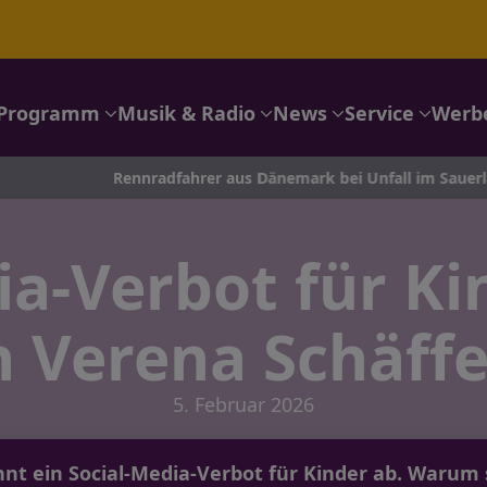
Programm
Musik & Radio
News
Service
Werb
Rennradfahrer aus Dänemark bei Unfall im Sauerland schwer v
ia-Verbot für K
n Verena Schäffe
5. Februar 2026
hnt ein Social-Media-Verbot für Kinder ab. War