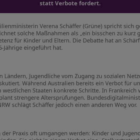
statt Verbote fordert.
lienministerin Verena Schäffer (Grüne) spricht sich g
eichnet solche Maßnahmen als „ein bisschen zu kurz 
nz für Kinder und Eltern. Die Debatte hat an Schärf
6-Jährige eingeführt hat.
 Ländern, Jugendliche vom Zugang zu sozialen Netz
skutiert. Während Australien bereits ein Verbot für u
n westlichen Staaten konkrete Schritte. In Frankreich 
 plant strengere Altersprüfungen. Bundesdigitalminis
n NRW schlägt Schäffer jedoch einen anderen Weg vor.
in der Praxis oft umgangen werden: Kinder und Jugen