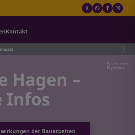
en
Kontakt
Foto wurde mit
KI generiert
e Hagen –
 Infos
uswirkungen der Bauarbeiten