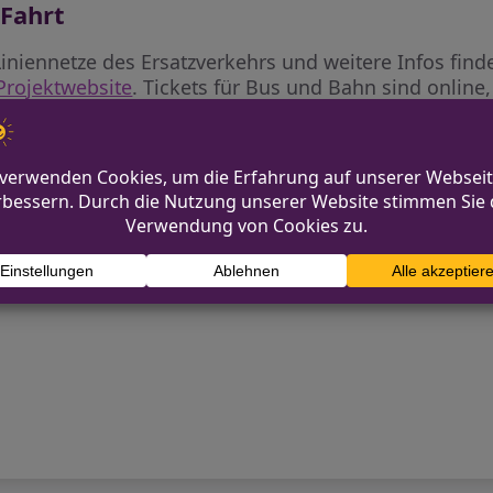
 Fahrt
 Liniennetze des Ersatzverkehrs und weitere Infos fin
Projektwebsite
. Tickets für Bus und Bahn sind onlin
n erhältlich – ein Ticketkauf im Bus ist nicht mögli
em 10. Juli 2026 geplant?
m 10. Juli 2026 an. Anschließend soll die komplett
tehen. Aktuelle Infos zum Baufortschritt, weitere FA