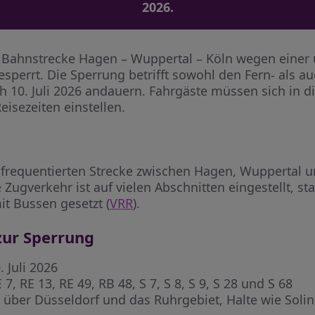
2026.
ie Bahnstrecke Hagen – Wuppertal – Köln wegen eine
esperrt. Die Sperrung betrifft sowohl den Fern- als 
ch 10. Juli 2026 andauern. Fahrgäste müssen sich in di
isezeiten einstellen.
 frequentierten Strecke zwischen Hagen, Wuppertal un
Zugverkehr ist auf vielen Abschnitten eingestellt, st
t Bussen gesetzt (
VRR
).
zur Sperrung
. Juli 2026
 7, RE 13, RE 49, RB 48, S 7, S 8, S 9, S 28 und S 68
über Düsseldorf und das Ruhrgebiet, Halte wie Solin