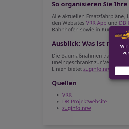
So organisieren Sie Ihre
Alle aktuellen Ersatzfahrpläne,
den Websites
VRR App
und
DB 
Bahnhöfen sowie in KundenCenter
Ausblick: Was ist nach d
Die Baumaßnahmen dauern bis zu
uneingeschränkt zur Verfügung s
Linien bietet
zuginfo.nrw
.
Quellen
VRR
DB Projektwebsite
zuginfo.nrw