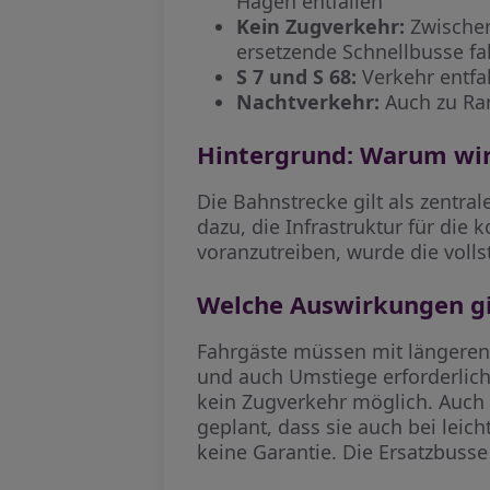
Hagen entfallen
Kein Zugverkehr:
Zwischen
ersetzende Schnellbusse f
S 7 und S 68:
Verkehr entfal
Nachtverkehr:
Auch zu Ran
Hintergrund: Warum wi
Die Bahnstrecke gilt als zentr
dazu, die Infrastruktur für di
voranzutreiben, wurde die voll
Welche Auswirkungen gi
Fahrgäste müssen mit längeren
und auch Umstiege erforderlic
kein Zugverkehr möglich. Auch 
geplant, dass sie auch bei lei
keine Garantie. Die Ersatzbusse