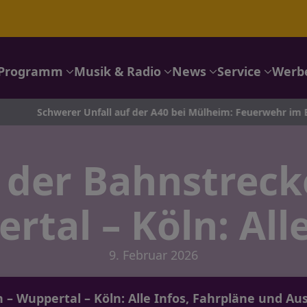
Programm
Musik & Radio
News
Service
Werb
Schwerer Unfall auf der A40 bei Mülheim: Feuerwehr im Einsatz
 der Bahnstreck
rtal – Köln: Alle
9. Februar 2026
 – Wuppertal – Köln: Alle Infos, Fahrpläne und A