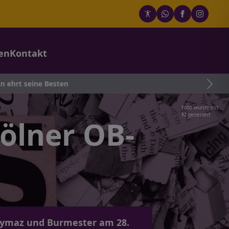
en
Kontakt
sten
Foto wurde mit
KI generiert
Kölner OB-
 Aymaz und Burmester am 28.