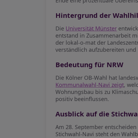
Ende eine prozentuale Überein
Hintergrund der Wahlhi
Die
Universität Münster
entwick
entstand in Zusammenarbeit m
der lokal-o-mat der Landeszentr
verständlich aufzubereiten und
Bedeutung für NRW
Die Kölner OB-Wahl hat landesw
Kommunalwahl-Navi zeigt
, wel
Wohnungsbau bis zu Klimaschutz
positiv beeinflussen.
Ausblick auf die Stichwa
Am 28. September entscheiden d
Stichwahl-Navi steht den Wahlb