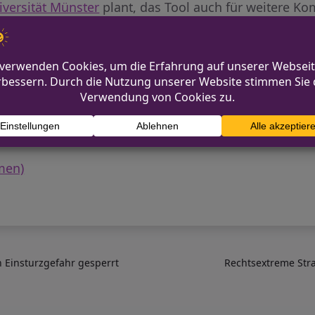
iversität Münster
plant, das Tool auch für weitere 
blog)
men)
n Einsturzgefahr gesperrt
Rechtsextreme Str