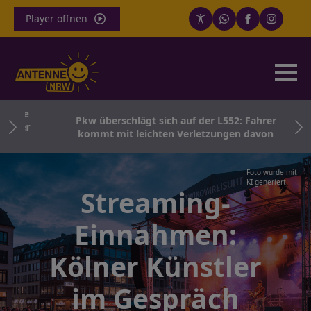
Player öffnen
euge
Pkw überschlägt sich auf der L552: Fahrer
über
kommt mit leichten Verletzungen davon
Foto wurde mit
KI generiert
Streaming-
Einnahmen:
Kölner Künstler
im Gespräch