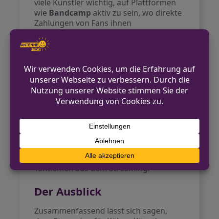
viele Künstler wichtig, auf Plattformen
wie
Bandcamp
aktiv zu sein, wo direkte
Zahlungen von Fans ihnen
zugutekommen.
Der Punk-Blickwinkel
Das Rap-Duo
Lugatti & 9ine
veranschaulicht eine weitere
Perspektive. Sie sehen Spotify als
wichtige Einnahmequelle, jedoch nicht
als die Hauptquelle. „Jeder ist auf der
Plattform, aber das bedeutet nicht, dass
wir davon leben können“, erklärt einer
der beiden. Sie fordern eine gerechtere
Vergütung und bemängeln die wenigen
Tantiemen aus dem Streaming.
Der Ausblick
Zusammenfassend lässt sich sagen,