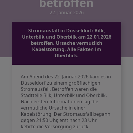
betroffen
22. Januar 2026
Stromausfall in Düsseldorf: Bilk,
Unterbilk und Oberbilk am 22.01.2026
betroffen. Ursache vermutlich
Kabelstörung. Alle Fakten im
Überblick.
Am Abend des 22. Januar 2026 kam es in
Düsseldorf zu einem großflächigen
Stromausfall. Betroffen waren die
Stadtteile Bilk, Unterbilk und Oberbilk.
Nach ersten Informationen lag die
vermutliche Ursache in einer
Kabelstörung. Der Stromausfall begann
gegen 21:50 Uhr, erst nach 23 Uhr
kehrte die Versorgung zurück.