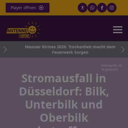
Player öffnen
g
Neusser Kirmes 2026: Trockenheit macht dem
Feuerwerk Sorgen
Foto wurde mit
KI generiert
Stromausfall in
Düsseldorf: Bilk,
Unterbilk und
Oberbilk