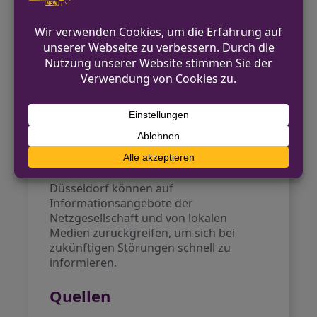
technischen Problemen lokal auftreten.
Der gestrige Vorfall betrifft vorrangig
Düsseldorf, zeigt aber, wie wichtig
schnelle Störungsmeldungen und
transparente Kommunikation sind.
Antenne Düsseldorf
Ausblick
Die genaue Ursache des Stromausfalls
wird weiterhin untersucht.
Bewohnerinnen und Bewohner von
Düsseldorf können auf
Informationsangebote der
Netzgesellschaft und von lokalen
Medien zurückgreifen, um sich bei
zukünftigen Störungen schnell zu
informieren.
Quellen