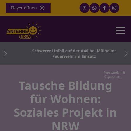
Player öffnen
Schwerer Unfall auf der A40 bei Mülheim:
Feuerwehr im Einsatz
Foto wurde mit
KI generiert
Tausche Bildung
für Wohnen:
Soziales Projekt in
NRW