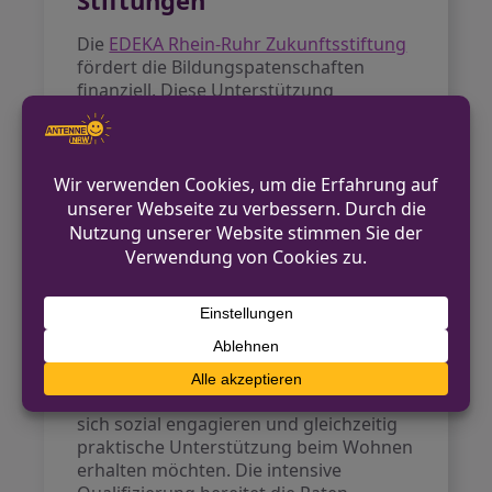
Stiftungen
Die
EDEKA Rhein-Ruhr Zukunftsstiftung
fördert die Bildungspatenschaften
finanziell. Diese Unterstützung
ermöglicht es dem Verein, das
Programm aufrechtzuerhalten und
weiterzuentwickeln. Das Engagement-
Modell schafft eine Win-Win-Situation
für alle Beteiligten.
Möglichkeiten zur
Bewerbung
Interessierte junge Menschen können
sich direkt über die
Webseite von
Tausche Bildung für Wohnen
bewerben.
Der Verein richtet sich an Personen, die
sich sozial engagieren und gleichzeitig
praktische Unterstützung beim Wohnen
erhalten möchten. Die intensive