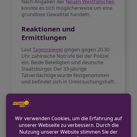
Nach Angaben der
Neuen Westfälischen
könnte es sich möglicherweise um eine
grundlose Gewalttat handeln.
Reaktionen und
Ermittlungen
Laut
Tagesspiegel
gingen gegen 20.30
Uhr zahlreiche Notrufe bei der Polizei
ein. Beide Beteiligten sind deutsche
Staatsbürger. Der 33-jährige
Tatverdächtige wurde festgenommen
und befindet sich in Untersuchungshaft.
Bedeutung für NRW
Der Vorfall in Lemgo hat in
Ostwestfalen-Lippe große Betroffenheit
ausgelöst. Die Tat ereignete sich in
einem alltäglichen Umfeld, was bei
vielen Menschen in der Region für