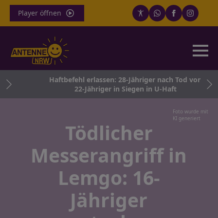
Player öffnen
e
Haftbefehl erlassen: 28-Jähriger nach Tod von
22-Jähriger in Siegen in U-Haft
Foto wurde mit
KI generiert
Tödlicher
Messerangriff in
Lemgo: 16-
Jähriger