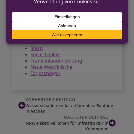
Verunsicherung sorgt. Lemgo liegt im
Kreis Lippe und gehört zum
Regierungsbezirk Detmold in
Nordrhein-Westfalen.
Quellen
Stern
Focus Online
Frankenlander Zeitung
Neue Westfälische
Tagesspiegel
VORHERIGER BEITRAG
Wasserschaden entlarvt Cannabis-Plantage
in Aachen
NÄCHSTER BEITRAG
NRW-Paket: Millionen für Infrastruktur in
Kommunen