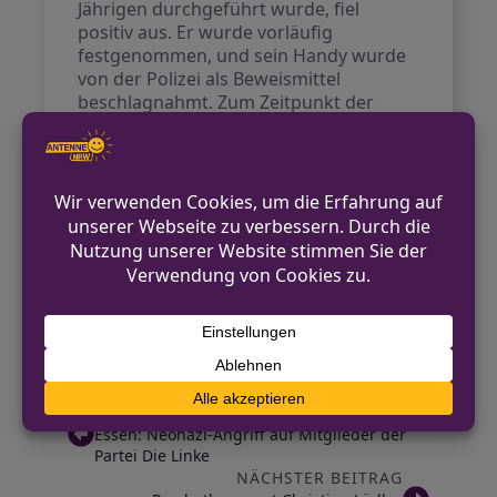
Jährigen durchgeführt wurde, fiel
positiv aus. Er wurde vorläufig
festgenommen, und sein Handy wurde
von der Polizei als Beweismittel
beschlagnahmt. Zum Zeitpunkt der
Berichterstattung befand er sich unter
polizeilicher Bewachung im
Krankenhaus.
Die Polizei und die Staatsanwaltschaft
haben die Ermittlungen aufgenommen,
um die genauen Umstände des Unfalls
zu klären.
Quelle:
WDR
VORHERIGER BEITRAG
Essen: Neonazi-Angriff auf Mitglieder der
Partei Die Linke
NÄCHSTER BEITRAG