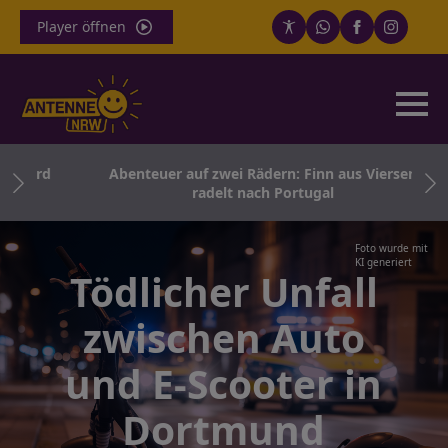
Player öffnen
 wird
Abenteuer auf zwei Rädern: Finn aus Viersen
radelt nach Portugal
Foto wurde mit
KI generiert
Tödlicher Unfall
zwischen Auto
und E-Scooter in
Dortmund