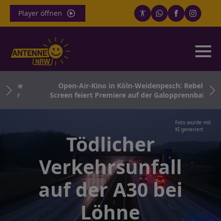
Player öffnen
ohne
Open-Air-Kino in Köln-Weidenpesch: Rebel
ter
Screen feiert Premiere auf der Galopprennbahn
Foto wurde mit
KI generiert
Tödlicher
Verkehrsunfall
auf der A30 bei
Löhne