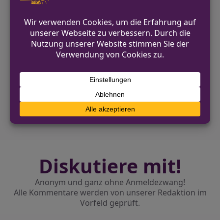
Bericht der
Polizei Bielefeld
verwiesen.
VORHERIGER BEITRAG
Landwirt aus Lippe wehrt sich gegen Strafe
für Trecker-Aktion auf Autobahn
NÄCHSTER BEITRAG
Chlorgasaustritt im Kölner Schwimmbad: 28
Verletzte am Abend
Diskutiere mit!
Anonym und ganz ohne Anmeldezwang!
Alle Kommentare werden von unserer Redaktion im
Vorfeld geprüft.