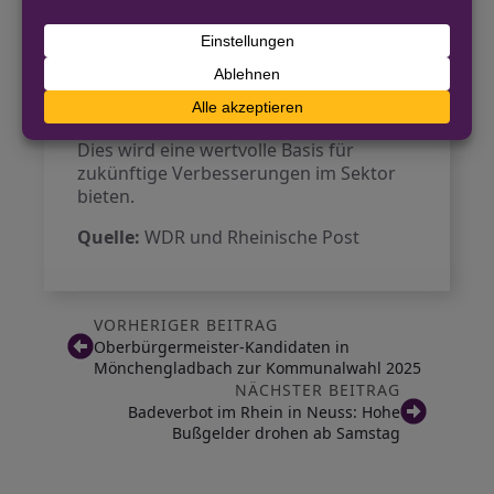
Umfrageaufruf zielt darauf ab, wichtige
Informationen zu sammeln, die für die
zukünftige Entwicklung der
Arbeitsbedingungen in der Tierhaltung
von Bedeutung sind.
Dies wird eine wertvolle Basis für
zukünftige Verbesserungen im Sektor
bieten.
Quelle:
WDR und Rheinische Post
VORHERIGER BEITRAG
Oberbürgermeister-Kandidaten in
Mönchengladbach zur Kommunalwahl 2025
NÄCHSTER BEITRAG
Badeverbot im Rhein in Neuss: Hohe
Bußgelder drohen ab Samstag