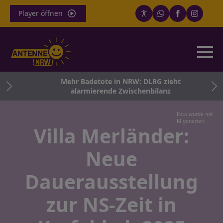
Player öffnen
cher
Mehr Badetote in NRW: DLRG zieht
alarmierende Zwischenbilanz
Foto wurde mit
KI generiert
Villa Merländer:
Neue
Dauerausstellung
zur NS-Zeit in