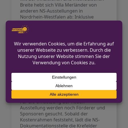
Breite hebt sich Villa Merländer von
anderen NS-Ausstellungen in
Nordrhein-Westfalen ab: Inklusive
Vermittlung durch „Leichte Sprache“
und die Integration bisher kaum
berücksichtigter Gruppen werden
großgeschrieben. Speziell für Kinder
und Jugendliche werden Formate
erarbeitet, die deren Perspektiven und
Interessen aufnehmen – mit
Befragungen und Gesprächsrunden an
den 14 Kooperationsschulen vor Ort.
Quelle
Ausblick
Für die Umsetzung der neuen
Ausstellung werden noch Förderer und
Sponsoren gesucht. Sobald der
Kostenrahmen feststeht, lädt die NS-
Dokumentationsstelle die Krefelder