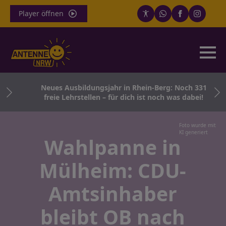
Player öffnen
reis
Neues Ausbildungsjahr in Rhein-Berg: Noch 331
freie Lehrstellen – für dich ist noch was dabei!
Foto wurde mit
KI generiert
Wahlpanne in
Mülheim: CDU-
Amtsinhaber
bleibt OB nach