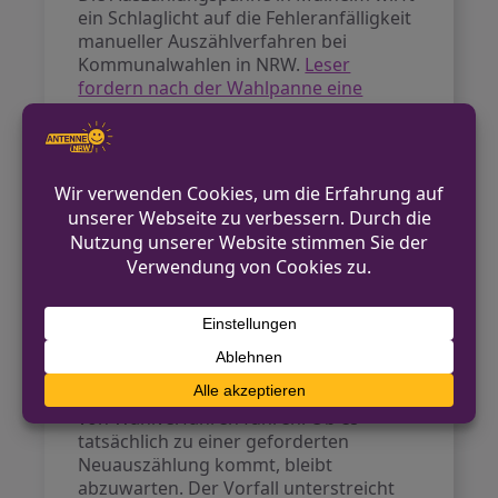
ein Schlaglicht auf die Fehleranfälligkeit
manueller Auszählverfahren bei
Kommunalwahlen in NRW.
Leser
fordern nach der Wahlpanne eine
Digitalisierung von Wahlen
, um solche
Fehler künftig zu vermeiden. Der Vorfall
zeigt, wie wichtig sorgfältige
Kontrollmechanismen bei knappen
Wahlergebnissen sind.
Ausblick
Marc Buchholz bleibt nach der
Korrektur Oberbürgermeister von
Mülheim an der Ruhr. Die Wahlpanne
dürfte jedoch noch zu weiteren
Diskussionen über die Verbesserung
von Wahlverfahren führen. Ob es
tatsächlich zu einer geforderten
Neuauszählung kommt, bleibt
abzuwarten. Der Vorfall unterstreicht