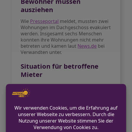
Bewohner müssen
ausziehen
Wie
Presseportal
meldet, mussten zwei
Wohnungen im Dachgeschoss evakuiert
werden. Insgesamt sechs Menschen
konnten ihre Wohnungen nicht mehr
betreten und kamen laut
News.de
bei
Verwandten unter.
Situation für betroffene
Mieter
Die betroffenen Bewohner stehen nun
vor einer ungewissen Situation.
Newsflash24
bestätigt, dass das
Gebäude aufgrund der erheblichen
Bauschäden teilweise nicht mehr
bewohnbar ist. Wann die Mieter in ihre
Wohnungen zurückkehren können, ist
derzeit unklar.