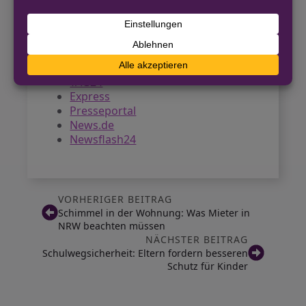
Quellen
Wuppertaler Rundschau
Radio Wuppertal
TAG24
Express
Presseportal
News.de
Newsflash24
VORHERIGER BEITRAG
Schimmel in der Wohnung: Was Mieter in
NRW beachten müssen
NÄCHSTER BEITRAG
Schulwegsicherheit: Eltern fordern besseren
Schutz für Kinder