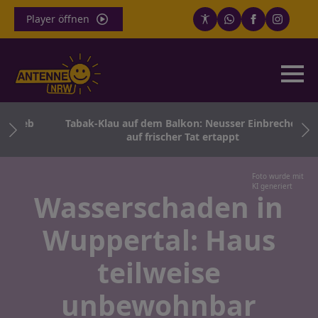
Player öffnen
odieb
Tabak-Klau auf dem Balkon: Neusser Einbrecher
auf frischer Tat ertappt
Foto wurde mit
KI generiert
Wasserschaden in
Wuppertal: Haus
teilweise
unbewohnbar