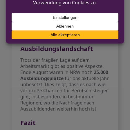
zu verzeichnen ist. Dies liegt vor allem
daran, dass viele Fachkräfte der Baby-
Boomer-Generation bald in den
Ruhestand treten und große Lücken
hinterlassen werden.
Blick in die
Ausbildungslandschaft
Trotz der fragilen Lage auf dem
Arbeitsmarkt gibt es positive Aspekte.
Ende August waren in NRW noch
25.000
Ausbildungsplätze
für das aktuelle Jahr
unbesetzt. Dies zeigt, dass es nach wie
vor große Chancen für Berufseinsteiger
gibt, insbesondere in bestimmten
Regionen, wo die Nachfrage nach
Auszubildenden weiterhin hoch ist.
Fazit