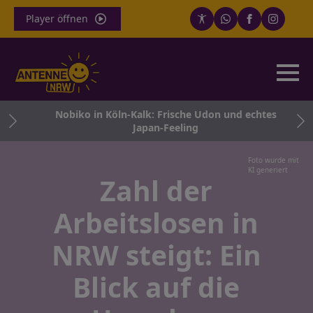
Player öffnen
t
Nobiko in Köln-Kalk: Frische Udon und echtes
Japan-Feeling
Foto wurde mit
KI generiert
Zahl der
Arbeitslosen in
NRW steigt: Ein
Blick auf die