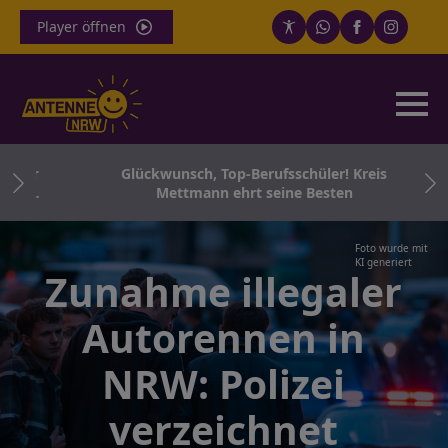
Player öffnen
für
Glückwunsch, Top-Berufsschüler! Kreis
Co.
Mettmann ehrt seine Besten
Foto wurde mit
KI generiert
Zunahme illegaler
Autorennen in
NRW: Polizei
verzeichnet