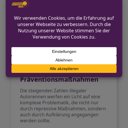
Führerscheine sichergestellt.
Des Weiteren werden präventive
Aufklärungsprogramme wie „Crash
Kurs NRW“ in Schulen angeboten, um
junge Menschen über die Gefahren
illegaler Autorennen zu informieren.
Bislang haben mehr als eine Million
Schüler an diesem Programm
teilgenommen.
Kritik an
Präventionsmaßnahmen
Die steigenden Zahlen illegaler
Autorennen werfen ein Licht auf eine
komplexe Problematik, die nicht nur
durch repressive Maßnahmen, sondern
auch durch Aufklärung angegangen
werden sollte.