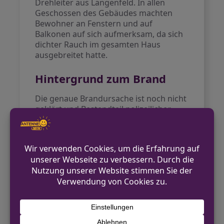
Drehleiter aus Langenfeld. In allen
Geschossen des Gebäudes machten
Bewohner an Fenstern und auf
Balkonen auf sich aufmerksam, da sich
dichter Rauch im gesamten Haus
ausgebreitet hatte.
Hintergrund zum Brand
Die genaue Brandursache ist noch nicht
geklärt und Bestandteil polizeilicher
Ermittlungen. Bereits zum zweiten Mal
innerhalb einer Woche musste die
Feuerwehr in Monheim am Rhein zu
einem Wohnungsbrand ausrücken. Das
schnelle Eingreifen der Einsatzkräfte
verhinderte Schlimmeres.
Einordnung für NRW
Großeinsätze wie dieser unterstreichen