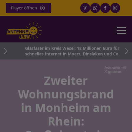
Player öffnen
tes
Glasfaser im Kreis Wesel: 18 Millionen Euro für
schnelles Internet in Moers, Dinslaken und Co.
Foto wurde mit
KI generiert
Zweiter
Wohnungsbrand
in Monheim am
Rhein: