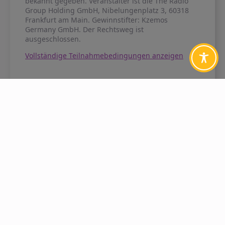
bekannt gegeben. Veranstalter ist die The Radio
Group Holding GmbH, Nibelungenplatz 3, 60318
Frankfurt am Main. Gewinnstifter: Kzemos
Germany GmbH. Der Rechtsweg ist
ausgeschlossen.
Vollständige Teilnahmebedingungen anzeigen
Impressionen zum The Grand
Jam: