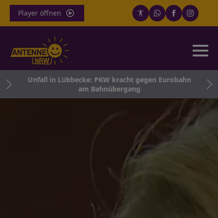
Player öffnen
Unfall in Lübbecke: PKW kracht gegen Eurobahn
am Bahnübergang