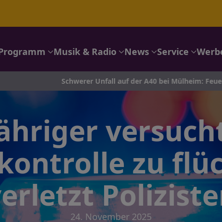
Programm
Musik & Radio
News
Service
Werb
Schwerer Unfall auf der A40 bei Mülheim: Feuerwehr im Eins
ähriger versuch
kontrolle zu flü
erletzt Polizist
24. November 2025