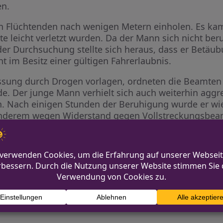
en.
n Flüchtenden nach wenigen Metern einholen. Es ka
e leicht verletzt wurden. Da der Mann sich nicht beru
r Durchsuchung stellte sich heraus, dass er Betäubu
 im Besitz einer gültigen Fahrerlaubnis.
ssung durch Drogen vorlagen, ordneten die Beamten e
e. Der junge Mann verhielt sich auch weiterhin aggr
ach einigen Stunden der Beruhigung wurde er wied
anderem wegen Widerstand gegen Vollstreckungsbea
i verhaftet 29-Jährigen
Feuerwehr Goch: Grillen mi