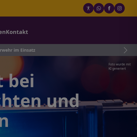
en
Kontakt
atz
Foto wurde mit
KI generiert
t bei
chten und
en