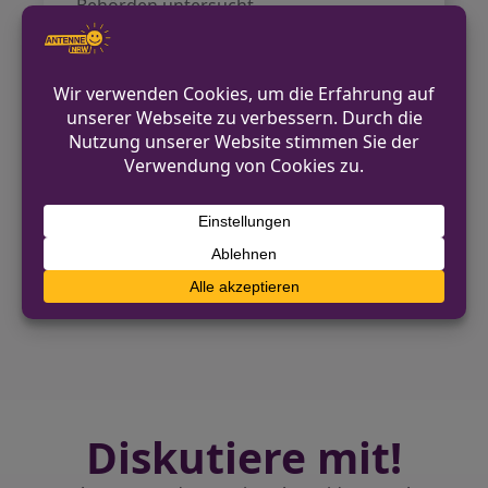
Behörden untersucht.
Es wird empfohlen, alternative Routen
zu nutzen, um die Staus zu umgehen.
Quelle:
Kölner Stadt-Anzeiger
VORHERIGER BEITRAG
Rheinkirmes Düsseldorf 2025: Rekordbesuch
mit 2,1 Millionen Gästen
NÄCHSTER BEITRAG
Rheinkirmes Düsseldorf 2025: Neuer
Regimentskönig nach 150 Schüssen
Diskutiere mit!