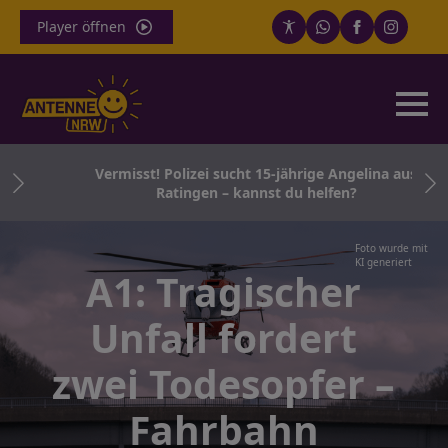
Player öffnen
e
Vermisst! Polizei sucht 15-jährige Angelina aus
en
Ratingen – kannst du helfen?
Foto wurde mit
KI generiert
A1: Tragischer
Unfall fordert
zwei Todesopfer –
Fahrbahn