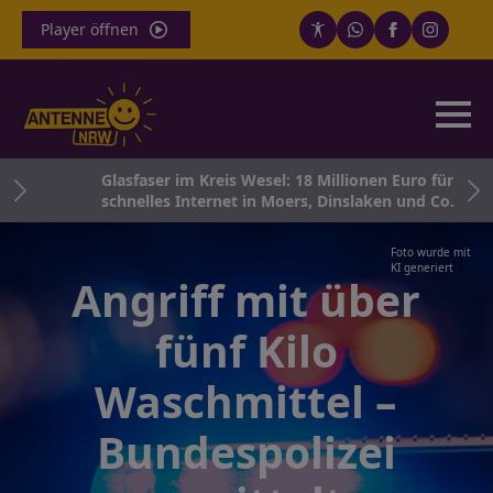
Player öffnen
tes
Glasfaser im Kreis Wesel: 18 Millionen Euro für
schnelles Internet in Moers, Dinslaken und Co.
Foto wurde mit
KI generiert
Angriff mit über
fünf Kilo
Waschmittel –
Bundespolizei