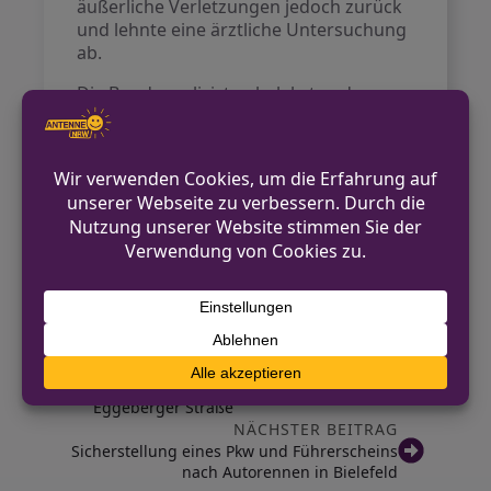
äußerliche Verletzungen jedoch zurück
und lehnte eine ärztliche Untersuchung
ab.
Die Bundespolizisten belehrten den
Tatverdächtigen, der von seinem Recht
auf Aussageverweigerung Gebrauch
machte. Nach Abschluss der
polizeilichen Maßnahmen wurden beide
Personen entlassen. Die Bundespolizei
hat ein Ermittlungsverfahren wegen
gefährlicher Körperverletzung gegen
den 21-Jährigen eingeleitet.
VORHERIGER BEITRAG
Polizei sucht Unfallzeugen auf der
Eggeberger Straße
NÄCHSTER BEITRAG
Sicherstellung eines Pkw und Führerscheins
nach Autorennen in Bielefeld