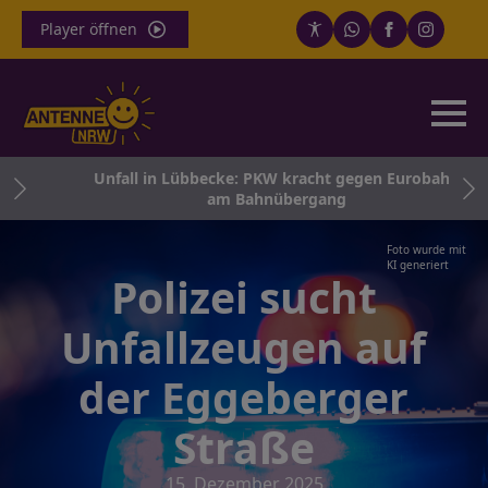
Player öffnen
Unfall in Lübbecke: PKW kracht gegen Eurobahn
t
am Bahnübergang
Foto wurde mit
KI generiert
Polizei sucht
Unfallzeugen auf
der Eggeberger
Straße
15. Dezember 2025