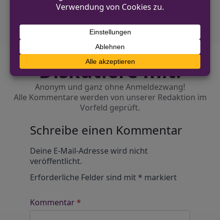
Bundespolizei ermittelt
Diskutiere mit!
Anonym und ganz ohne Anmeldezwang!
Alle Kommentare werden von unserer Redaktion im
Vorfeld geprüft.
Schreibe einen Kommentar
Alternative:
Deine E-Mail-Adresse wird nicht
veröffentlicht.
Erforderliche Felder sind mit
*
markiert
Kommentar
*