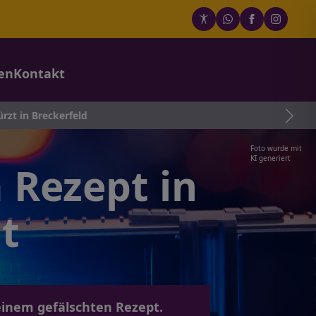
en
Kontakt
ld
Foto wurde mit
KI generiert
 Rezept in
t
 einem gefälschten Rezept.