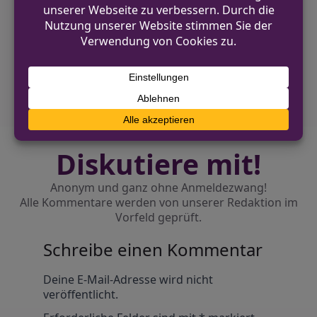
Zwei Täter flüchtig nach Sprengung eines
Zigarettenautomaten
NÄCHSTER BEITRAG
Drei nächtliche Brände in Unna – Zeugen
gesucht
Diskutiere mit!
Anonym und ganz ohne Anmeldezwang!
Alle Kommentare werden von unserer Redaktion im
Vorfeld geprüft.
Schreibe einen Kommentar
Alternative:
Deine E-Mail-Adresse wird nicht
veröffentlicht.