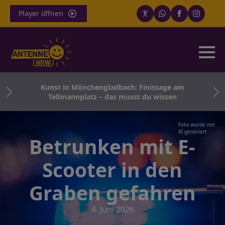
Player öffnen
Kunst in Mönchengladbach: Finissage am
Tellmannplatz – das musst du wissen
Foto wurde mit
KI generiert
Betrunken mit E-
Scooter in den
Graben gefahren
4. Juni 2026