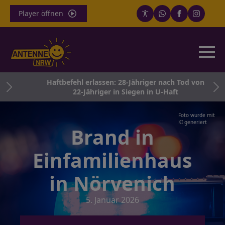
Player öffnen
Haftbefehl erlassen: 28-Jähriger nach Tod von
22-Jähriger in Siegen in U-Haft
Foto wurde mit
KI generiert
Brand in
Einfamilienhaus
in Nörvenich
5. Januar 2026