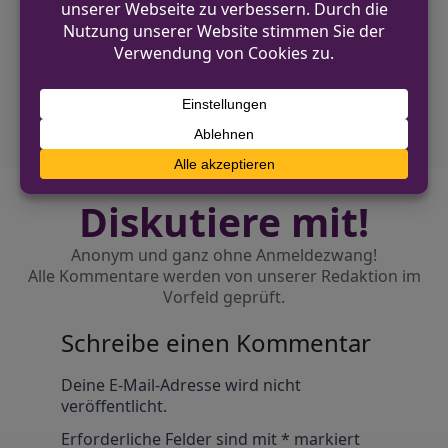
Verkehrsunfall in Langerwehe: Ohne
Fahrerlaubnis bei Glätte verunfallt
NÄCHSTER BEITRAG
Zeugensuche nach Diebstahl aus
Supermarkt in Kerpen
Diskutiere mit!
Anonym und ganz ohne Anmeldezwang!
Alle Kommentare werden von unserer Redaktion im
Vorfeld geprüft.
Schreibe einen Kommentar
Alternative:
Deine E-Mail-Adresse wird nicht
veröffentlicht.
Erforderliche Felder sind mit
*
markiert