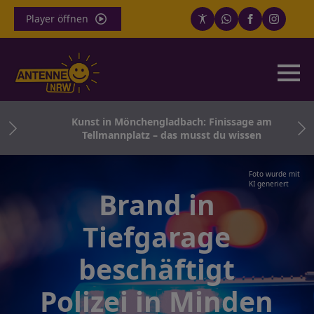
Player öffnen
rn
Kunst in Mönchengladbach: Finissage am
Tellmannplatz – das musst du wissen
Foto wurde mit
KI generiert
Brand in
Tiefgarage
beschäftigt
Polizei in Minden