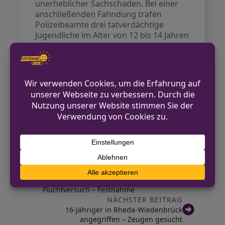
unerheblicher Sachschaden. Bei einer
anschließenden Fahndung trafen
Polizeibeamte drei tatverdächtige
Jugendliche im Alter von 12 bis 14 Jahren
in der Straße „In den Bärenkämpen“ an
und kontrollierten sie. Ob die
Jugendlichen mit dem Brand in
Verbindung stehen, ist Gegenstand der
laufenden Ermittlungen. Es wird
vermutet, dass die missbräuchliche
Verwendung von Feuerwerkskörpern
möglicherweise die Ursache des Feuers
war.
VORHERIGER BEITRAG
Mutmaßlicher Autodieb verunfallt bei
Fluchtversuch – Festnahme
NÄCHSTER BEITRAG
16-Jähriger in Rheda-Wiedenbrück
angegriffen – Zeugen gesucht