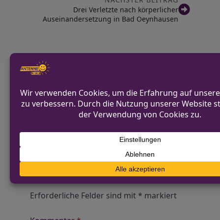
Drei Verletzte nach körperlicher
Auseinandersetzung in Bad Oeynhausen
Diskutiere mit!
Anonym und ganz ohne Anmeldezwang!
Alle Kommentare werden von unserer Redaktion im
Vorfeld geprüft.
Schreibe einen Kommentar
Alternative:
Deine E-Mail-Adresse wird nicht
veröffentlicht.
Erforderliche Felder sind mit
*
markiert