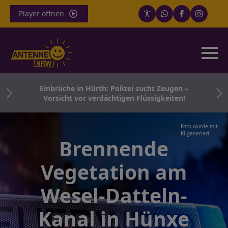
Player öffnen
i
Einbrüche in Hürth: Polizei sucht Zeugen –
L
Vorsicht vor verdächtigen Flüssigkeiten!
Foto wurde mit
KI generiert
Brennende
Vegetation am
Wesel-Datteln-
Kanal in Hünxe