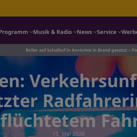
Programm
Musik & Radio
News
Service
Werb
Roller auf Schulhof in Anröchte in Brand gesetzt – Polizei sucht 
en: Verkehrsunfa
tzter Radfahrer
flüchtetem Fah
15. Mai 2026