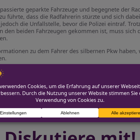
 passierte geparkte Fahrzeuge und begegnete der Radf
u führte, dass die Radfahrerin stürzte und sich dabei
jedoch die Unfallstelle, bevor die Polizei eintraf. Trot
hen den beiden Fahrzeugen gekommen ist, muss sich 
en.
ormationen zu dem Fahrer des silbernen Pkw haben, 
en.
k – Fahndung läuft
Tönisvorst: Mann unte
Diskutiere mit!