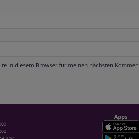
ite in diesem Browser für meinen nächsten Komment
Apps
000
000
ne.nrw