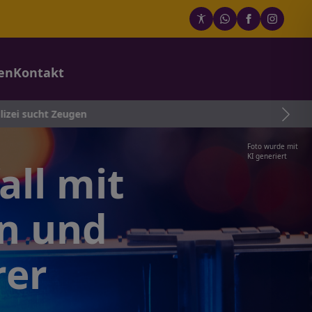
en
Kontakt
Zeugen
Foto wurde mit
KI generiert
ll mit
in und
rer