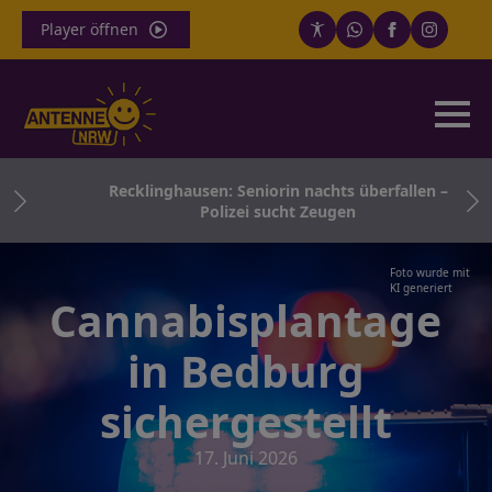
Player öffnen
s
Recklinghausen: Seniorin nachts überfallen –
Polizei sucht Zeugen
Foto wurde mit
KI generiert
Cannabisplantage
in Bedburg
sichergestellt
17. Juni 2026