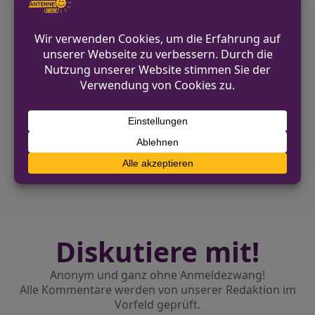
zuständigen Kriminalkommissariats
dauern an.
VORHERIGER BEITRAG
Unbekannte Autofahrerin kollidiert mit E-
Scooter-Fahrerin und flüchtet
NÄCHSTER BEITRAG
Falscher Handwerker täuscht Arbeitseinsatz
vor
Diskutiere mit!
Anonym und ganz ohne Anmeldezwang!
Alle Kommentare werden von unserer Redaktion im
Vorfeld geprüft.