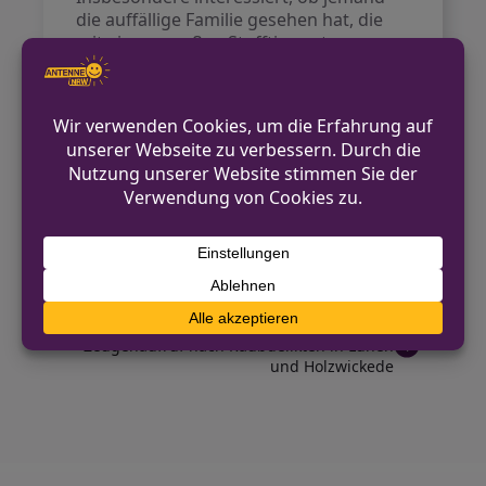
die auffällige Familie gesehen hat, die
mit einem großen Stofftier unterwegs
war.
Hinweise können direkt an die
Polizeiwache Hombruch unter der
Telefonnummer 0231 132-1521 gegeben
werden.
VORHERIGER BEITRAG
Einsatzkräfte in Dortmund sichern Drogen
und Bargeld
NÄCHSTER BEITRAG
Zeugenaufruf nach Raubdelikten in Lünen
und Holzwickede