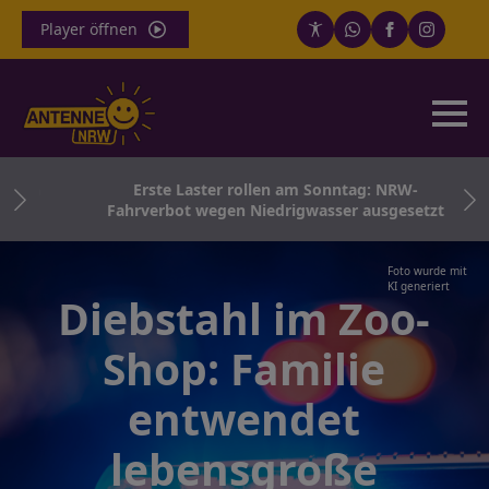
Player öffnen
sten
Erste Laster rollen am Sonntag: NRW-
Fahrverbot wegen Niedrigwasser ausgesetzt
Foto wurde mit
KI generiert
Diebstahl im Zoo-
Shop: Familie
entwendet
lebensgroße