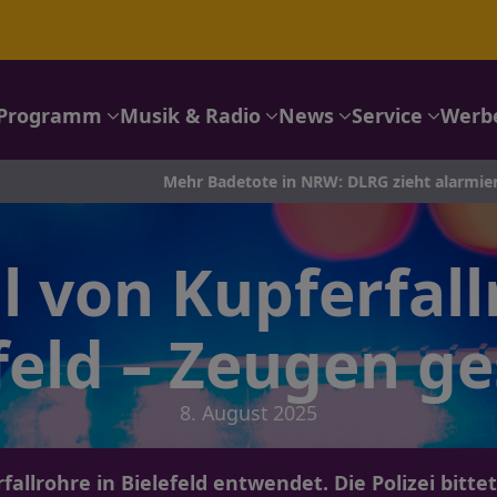
Programm
Musik & Radio
News
Service
Werb
Mehr Badetote in NRW: DLRG zieht alarmierende Zwischenbi
l von Kupferfall
feld – Zeugen g
8. August 2025
llrohre in Bielefeld entwendet. Die Polizei bitt