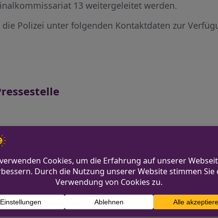
nalkommissariat 13 weitergeleitet werden.
 die Polizei unter folgenden Kontaktdaten zur Verfüg
ressestelle
 Täter flüchtig
Motorradfahrer