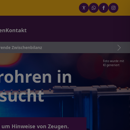
en
Kontakt
lanz
Foto wurde mit
KI generiert
rohren in
esucht
et um Hinweise von Zeugen.