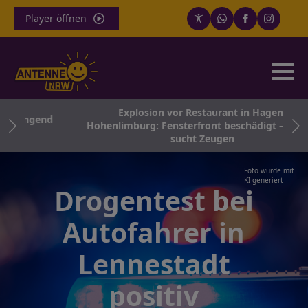
Player öffnen
Explosion vor Restaurant in Hagen-
dringend
Hohenlimburg: Fensterfront beschädigt – Polizei
sucht Zeugen
Foto wurde mit
KI generiert
Drogentest bei
Autofahrer in
Lennestadt
positiv