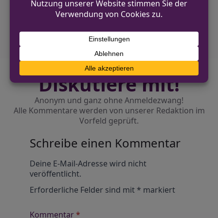
Verkehrsunfall in Lemgo: Autofahrer gerät in
Gegenverkehr
Diskutiere mit!
Anonym und ganz ohne Anmeldezwang!
Alle Kommentare werden von unserer Redaktion im
Vorfeld geprüft.
Schreibe einen Kommentar
Alternative:
Deine E-Mail-Adresse wird nicht
veröffentlicht.
Erforderliche Felder sind mit
*
markiert
Kommentar
*