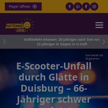
Player öffnen
Haftbefehl erlassen: 28-Jähriger nach Tod von
22-Jähriger in Siegen in U-Haft
Foto wurde mit
KI generiert
E-Scooter-Unfall
durch Glätte in
Duisburg – 66-
Jähriger schwer