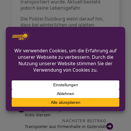
transportiert wurde. Aktuell besteht
jedoch keine Lebensgefahr.
Die Polizei Duisburg weist darauf hin,
dass bei winterlichen und glatten
Straßenverhältnissen besondere
Vorsicht geboten ist. Dies gilt nicht nur
für Autofahrer, sondern auch für Nutzer
von E-Scootern. Wegen der geringen
Reifenbreite haben E-Scooter auf
rutschigen Oberflächen nur wenig Halt,
was bei abruptem Bremsen oder
schnellen Kurvenfahrten zu
gefährlichen Stürzen führen kann.
VORHERIGER BEITRAG
Witterungsbedingte Verkehrsunfälle im
Kreis Viersen
NÄCHSTER BEITRAG
Transporter aus Firmenhalle in Gütersloh