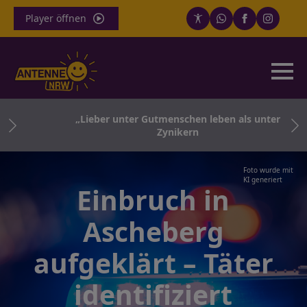
Player öffnen
-
„Lieber unter Gutmenschen leben als unter
Zynikern
Foto wurde mit
KI generiert
Einbruch in
Ascheberg
aufgeklärt – Täter
identifiziert