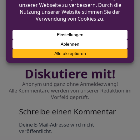
Essen: Fünf Kupferdiebe vorläufig
festgenommen
NÄCHSTER BEITRAG
Emmerich: Verkehrsunfall mit
schwerverletzter Fahrerin
Diskutiere mit!
Anonym und ganz ohne Anmeldezwang!
Alle Kommentare werden von unserer Redaktion im
Vorfeld geprüft.
Schreibe einen Kommentar
Alternative:
Deine E-Mail-Adresse wird nicht
veröffentlicht.