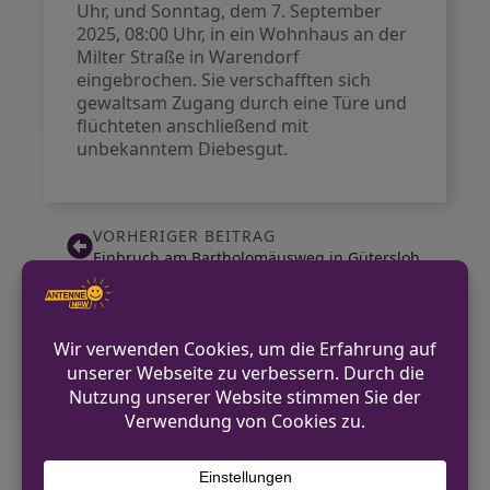
Uhr, und Sonntag, dem 7. September
2025, 08:00 Uhr, in ein Wohnhaus an der
Milter Straße in Warendorf
eingebrochen. Sie verschafften sich
gewaltsam Zugang durch eine Türe und
flüchteten anschließend mit
unbekanntem Diebesgut.
VORHERIGER BEITRAG
Einbruch am Bartholomäusweg in Gütersloh
NÄCHSTER BEITRAG
Mülltonnen in Alstätte brennen – Polizei
ermittelt
Diskutiere mit!