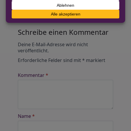
Anonym und ganz ohne Anmeldezwang!
Alle Kommentare werden von unserer Redaktion im
Vorfeld geprüft.
Schreibe einen Kommentar
Alternative:
Deine E-Mail-Adresse wird nicht
veröffentlicht.
Erforderliche Felder sind mit
*
markiert
Kommentar
*
Name
*