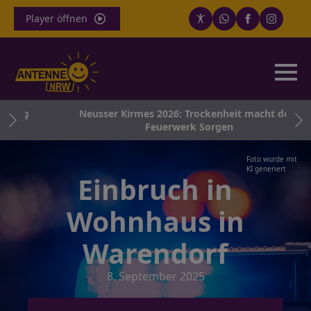
Player öffnen
rung
Neusser Kirmes 2026: Trockenheit macht dem
Feuerwerk Sorgen
Foto wurde mit
KI generiert
Einbruch in
Wohnhaus in
Warendorf
8. September 2025