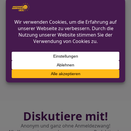
Allgemeine Kontaktmöglichkeiten
finden sich auf der offiziellen Webseite
der Polizei Mettmann
https://mettmann.polizei.nrw
.
VORHERIGER BEITRAG
Schwerte – Einbruch in Wohnung eines
Mehrfamilienhauses
NÄCHSTER BEITRAG
Betrunkener pöbelt an Supermarkt –
Ingewahrsamnahme nach Platzverweis
Diskutiere mit!
Anonym und ganz ohne Anmeldezwang!