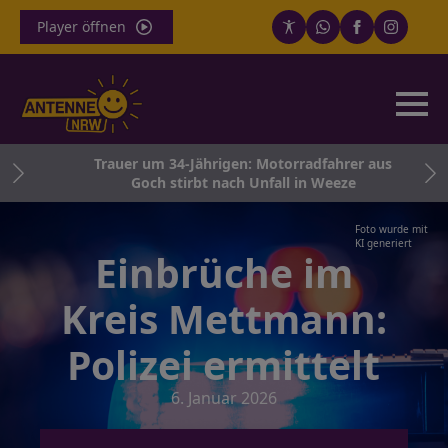
Player öffnen
Trauer um 34-Jährigen: Motorradfahrer aus
Goch stirbt nach Unfall in Weeze
Foto wurde mit
KI generiert
Einbrüche im
Kreis Mettmann:
Polizei ermittelt
6. Januar 2026