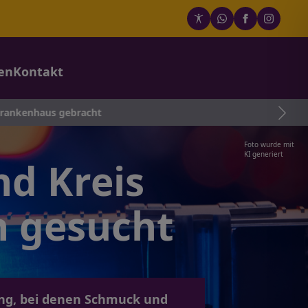
en
Kontakt
 gebracht
Foto wurde mit
KI generiert
nd Kreis
n gesucht
ung, bei denen Schmuck und