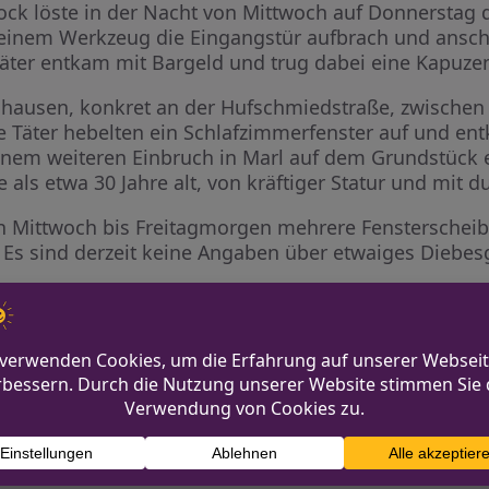
ock löste in der Nacht von Mittwoch auf Donnerstag d
 einem Werkzeug die Eingangstür aufbrach und ansc
äter entkam mit Bargeld und trug dabei eine Kapuze
hausen, konkret an der Hufschmiedstraße, zwischen 
e Täter hebelten ein Schlafzimmerfenster auf und e
inem weiteren Einbruch in Marl auf dem Grundstück
e als etwa 30 Jahre alt, von kräftiger Statur und mit 
on Mittwoch bis Freitagmorgen mehrere Fensterschei
 Es sind derzeit keine Angaben über etwaiges Diebes
ung um Hinweise zu diesen Vorfällen. Informationen 
 die Polizei weitergeleitet werden.
eifahrer lebensgefährlich verletzt