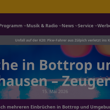
Programm
Musik & Radio
News
Service
Werb
ll auf der K20: Pkw-Fahrer aus Zülpich verletzt ins Krankenhaus
he in Bottrop u
hausen – Zeuge
15. Mai 2026
nach mehreren Einbrüchen in Bottrop und Umgeb