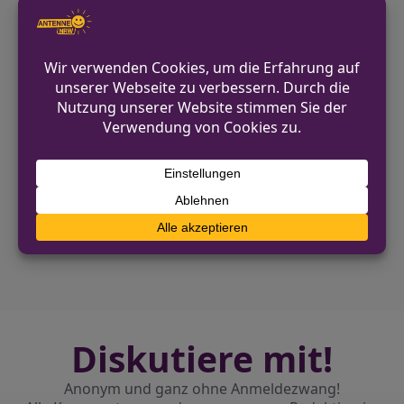
veröffentlicht. Zeugen, die Hinweise zu
den Tatverdächtigen oder deren
Aufenthaltsort geben können, werden
gebeten, sich zu melden.
VORHERIGER BEITRAG
Mädchen stürzt mit Cityroller – Polizei sucht
Beteiligte und Zeugen
NÄCHSTER BEITRAG
Zeugen beobachten mutmaßlichen
Motorraddiebstahl
Diskutiere mit!
Anonym und ganz ohne Anmeldezwang!