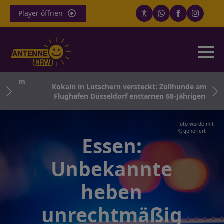
Player öffnen
r Dom
Kokain in Lutschern versteckt: Zollhunde am
Flughafen Düsseldorf enttarnen 68-Jährigen
Foto wurde mit
KI generiert
Essen:
Unbekannte
heben
unrechtmäßig