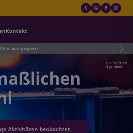
en
Kontakt
sperrt
Foto wurde mit
KI generiert
maßlichen
hl
e Aktivitäten beobachtet.