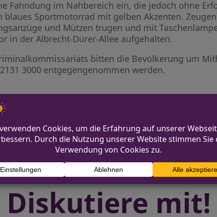
ine Fahndung im Nahbereich ein, die jedoch ohne Erf
in blaues Sportmotorrad mit gelben Akzenten. Zeugen
ningsanzüge und Mützen trugen und mit Taschenlampe
r in der Albrecht-Dürer-Allee aufgehalten.
Kriminalkommissariats bitten die Bevölkerung um Mith
02131 3000 entgegengenommen werden.
Geld vom Konto einer Seniorin
Balkonbrand 
Diskutiere mit!