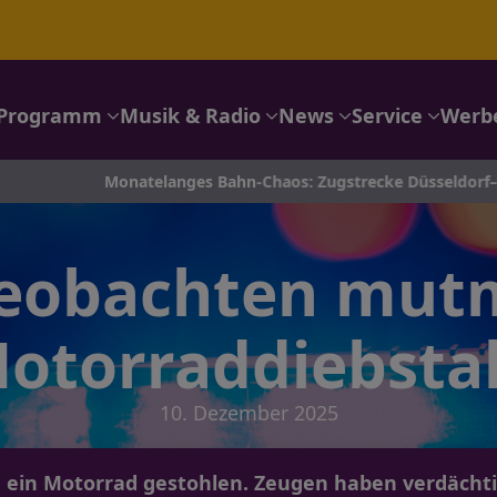
Programm
Musik & Radio
News
Service
Werb
Monatelanges Bahn-Chaos: Zugstrecke Düsseldorf–Köln wird ge
eobachten mut
otorraddiebsta
10. Dezember 2025
ein Motorrad gestohlen. Zeugen haben verdächtig