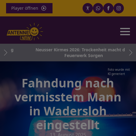
Player öffnen
rung
Neusser Kirmes 2026: Trockenheit macht dem
Feuerwerk Sorgen
Foto wurde mit
KI generiert
Fahndung nach
vermisstem Mann
in Wadersloh
eingestellt
13. August 2025