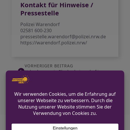
Kontakt für Hinweise /
Pressestelle
Polizei Warendorf
02581 600-230
pressestelle.warendorf@polizei.nrw.de
https://warendorf.polizei.nrw/
VORHERIGER BEITRAG
Holzschuppen in Blankenheimerdorf in
Brand geraten
NÄCHSTER BEITRAG
Zeugen nach Einbruch in Overath gesucht
Diskutiere mit!