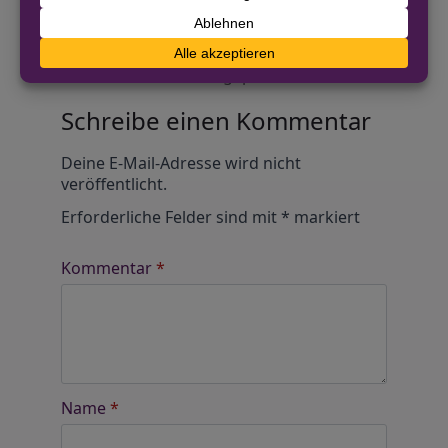
Anonym und ganz ohne Anmeldezwang!
Alle Kommentare werden von unserer Redaktion im
Vorfeld geprüft.
Schreibe einen Kommentar
Alternative:
Deine E-Mail-Adresse wird nicht
veröffentlicht.
Erforderliche Felder sind mit
*
markiert
Kommentar
*
Name
*