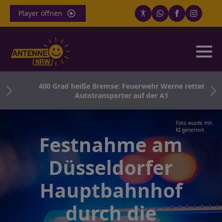
Player öffnen
r –
400 Grad heiße Bremse: Feuerwehr Werne rettet
Autotransporter auf der A1
Foto wurde mit
KI generiert
Festnahme am
Düsseldorfer
Hauptbahnhof
durch die