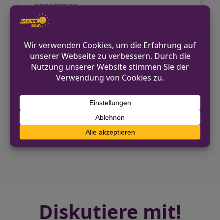
genommen.
Nach der Eröffnung des Haftbefehls
wurde der Mann in die
Justizvollzugsanstalt Ratingen
überführt.
VORHERIGER BEITRAG
Morsbach: Exhibitionist sorgt für Aufregung
bei Feiernden
NÄCHSTER BEITRAG
Kellerfeuer in Dortmund-Berghofen schnell
unter Kontrolle
Diskutiere mit!