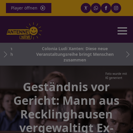
Player öffnen
chen
Colonia Ludi Xanten: Diese neue
noch
Veranstaltungsreihe bringt Menschen
zusammen
Foto wurde mit
KI generiert
Geständnis vor
Gericht: Mann aus
Recklinghausen
vergewaltigt Ex-