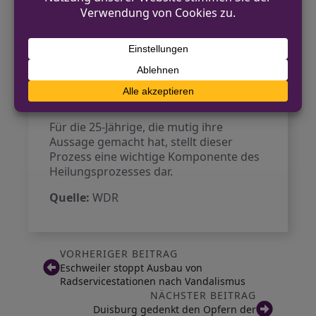
Der Verteidiger des Angeklagten
bestätigte im Gericht, dass die Anklage
in Bezug auf das objektive
Tatgeschehen aussagekräftig sei. Der
Mann sieht nun einer möglichen
langjährigen Haftstrafe entgegen.
Für die 25-Jährige, die mutig ihre
Aussage gemacht hat, stellt dieser
Prozess eine wichtige Komponente des
Heilungsprozesses dar.
Quelle:
WDR
VORHERIGER BEITRAG
Eschweiler stoppt Ausbau von
Radservicestationen nach Vandalismus
NÄCHSTER BEITRAG
Duisburg gedenkt den Opfern der