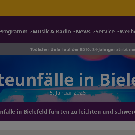
Programm
Musik & Radio
News
Service
Werb
Tödlicher Unfall auf der B510: 24-Jähriger stirbt nach Crash in Ka
teunfälle in Biel
5. Januar 2026
fälle in Bielefeld führten zu leichten und schwe