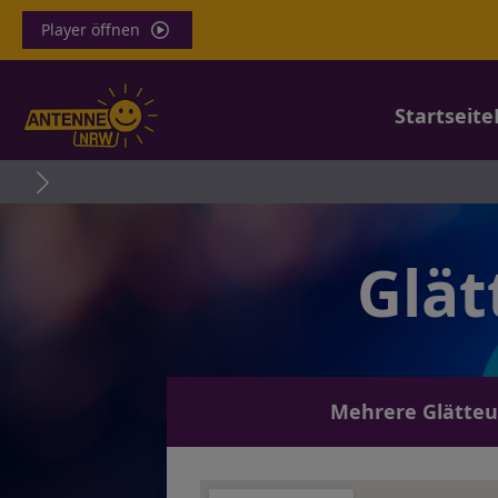
Player öffnen
Startseite
Glät
Mehrere Glätteun