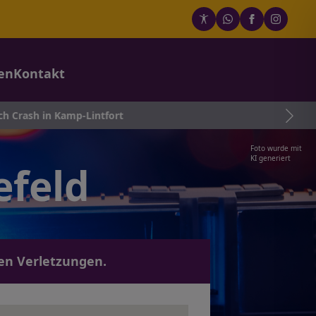
en
Kontakt
mp-Lintfort
Foto wurde mit
KI generiert
efeld
ren Verletzungen.