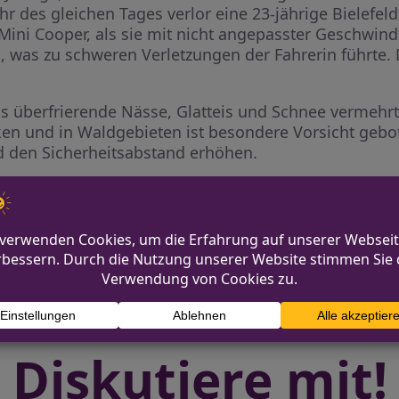
r des gleichen Tages verlor eine 23-jährige Bielefeld
 Mini Cooper, als sie mit nicht angepasster Geschwindi
, was zu schweren Verletzungen der Fahrerin führte.
ass überfrierende Nässe, Glatteis und Schnee vermehr
n und in Waldgebieten ist besondere Vorsicht gebote
d den Sicherheitsabstand erhöhen.
eim
Verkehrsunf
Diskutiere mit!