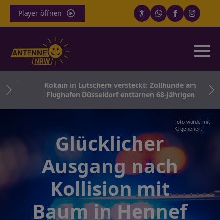
Player öffnen
 Dom
Kokain in Lutschern versteckt: Zollhunde am
Flughafen Düsseldorf enttarnen 68-Jährigen
Foto wurde mit
KI generiert
Glücklicher
Ausgang nach
Kollision mit
Baum in Hennef