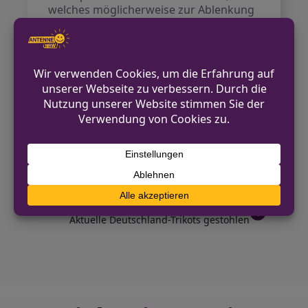
welches möglicherweise zur Ablenkung
beigetragen hat. Das Gerät wurde als
Beweismittel sichergestellt. Der
Sachschaden an dem Fahrzeug beläuft
sich auf rund 15.000 Euro. Die
Ermittlungen des
Verkehrskommissariats sind noch im
Gange.
VORHERIGER BEITRAG
14-jähriger Dieb schlägt Ladendetektiv und
hat Drogen bei sich
NÄCHSTER BEITRAG
Aktuelle Deutschland-Trikots gestohlen