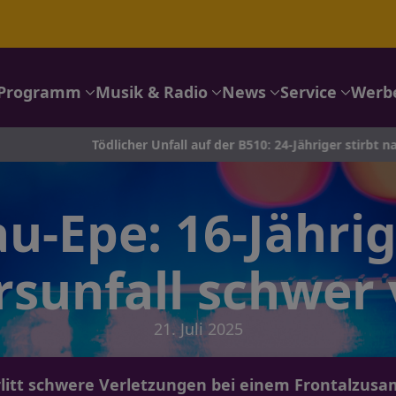
Programm
Musik & Radio
News
Service
Werb
ödlicher Unfall auf der B510: 24-Jähriger stirbt nach Crash in Kam
u-Epe: 16-Jährig
sunfall schwer 
21. Juli 2025
erlitt schwere Verletzungen bei einem Frontalzus