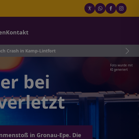
en
Kontakt
p-Lintfort
Foto wurde mit
KI generiert
er bei
verletzt
ammenstoß in Gronau-Epe. Die