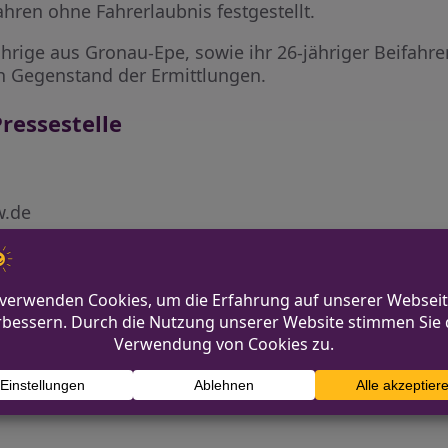
hren ohne Fahrerlaubnis festgestellt.
ährige aus Gronau-Epe, sowie ihr 26-jähriger Beifahrer
h Gegenstand der Ermittlungen.
ressestelle
w.de
 und Kabeltrommeln gestohlen
Einbrec