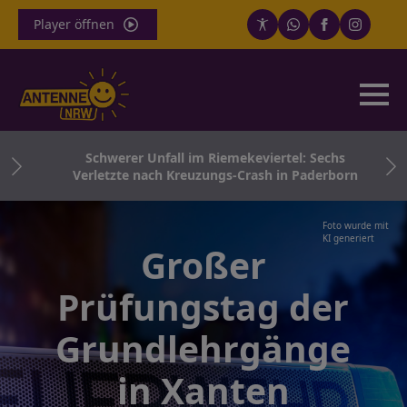
Player öffnen
nd
Schwerer Unfall im Riemekeviertel: Sechs
Verletzte nach Kreuzungs-Crash in Paderborn
Foto wurde mit
KI generiert
Großer
Prüfungstag der
Grundlehrgänge
in Xanten