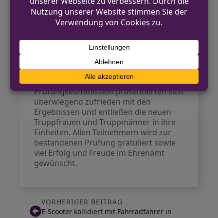
Mitgliedern der Jugendfeuerwehren ist
besonders bemerkenswert.
Bürgermeister der drei Kommunen
zeigten sich am Prüfungstag
interessiert und lobten das Engagement
der neuen Einsatzkräfte sowie das
Ausbildungs-Team.
Die Lehrgangsleitung und die
Prüfungskommission präsentierten sich
überwiegend zufrieden mit den
Ergebnissen und entließen die neuen
Truppfrauen und Truppmänner in ihre
Einheiten. Allen Teilnehmern wird zur
bestandenen Prüfung gratuliert sowie
viel Erfolg und Freude im Ehrenamt
gewünscht.
VORHERIGER BEITRAG
E-Scooter kollidiert mit Fahrradfahrer in