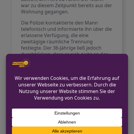
war zu diesem Zeitpunkt bereits aus der
Wohnung gegangen.
Die Polizei kontaktierte den Mann
telefonisch und informierte ihn über die
erlassene Verfügung, die eine
zweitägige räumliche Trennung
festlegte. Der 36-Jährige ließ jedoch
durchblicken, dass er sich nicht an das
Verbot halten wolle. Zudem wies er
darauf hin, dass seine Frau seine Sicht
der Dinge vor Gericht unterstützen
würde. Trotz der Mahnungen der
Beamten über mögliche rechtliche
Konsequenzen, einschließlich eines
Zwangsgeldes und einer potenziellen
Ingewahrsamnahme, war der Mann
uneinsichtig.
Gegen ihn wurde ein Strafverfahren
wegen Körperverletzung und