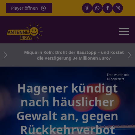
Player öffnen
nden
Miqua in Köln: Droht der Baustopp – und kostet
die Verzögerung 34 Millionen Euro?
Foto wurde mit
KI generiert
Hagener kündigt
nach häuslicher
Gewalt an, gegen
Rückkehrverbot