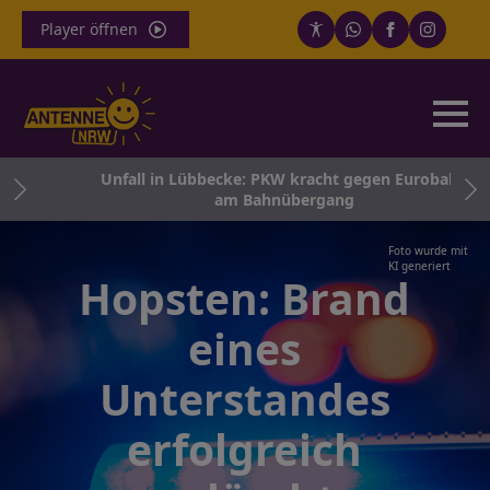
Player öffnen
Unfall in Lübbecke: PKW kracht gegen Eurobahn
zt
am Bahnübergang
Foto wurde mit
KI generiert
Hopsten: Brand
eines
Unterstandes
erfolgreich