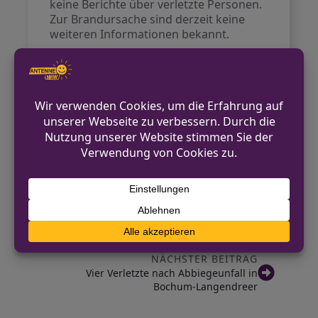
keine Berichte über verletzte Personen.
Zur Brandursache sind derzeit keine
weiteren Informationen bekannt.
Kontakt für Hinweise /
Pressestelle
Polizei Steinfurt
02551 152200
pressestelle.steinfurt@polizei.nrw.de
https://steinfurt.polizei.nrw/
VORHERIGER BEITRAG
Raub in Niederzier mit Polizei-Verfolgung
via Gemüsebeet
NÄCHSTER BEITRAG
Vier Verletzte nach Abbiegeunfall in
Bochum-Langendreer