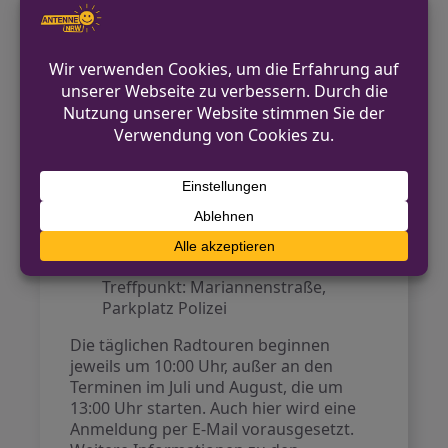
19. April 2026 (Hüls),
Anmeldeschluss: 15. April 2026,
Treffpunkt: Hülser Markt 11
22. April 2026 (Hüls),
Anmeldeschluss: 19. April 2026,
Treffpunkt: Hülser Markt 11
15. Juli 2026 (Innenstadt),
Anmeldeschluss: 12. Juli 2026,
Treffpunkt: Mariannenstraße,
Parkplatz Polizei
4. August 2026 (Innenstadt),
Anmeldeschluss: 31. Juli 2026,
Treffpunkt: Mariannenstraße,
Parkplatz Polizei
Die täglichen Radtouren beginnen
jeweils um 10:00 Uhr, außer an den
Terminen im Juli und August, die um
13:00 Uhr starten. Auch hier wird eine
Anmeldung per E-Mail vorausgesetzt.