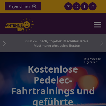
Player öffnen
für
Glückwunsch, Top-Berufsschüler! Kreis
Co.
Mettmann ehrt seine Besten
Foto wurde mit
KI generiert
Kostenlose
Pedelec-
Fahrtrainings und
geführte