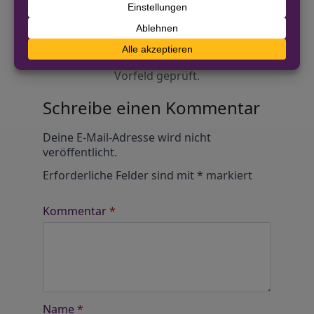
Diskutiere mit!
Anonym und ganz ohne Anmeldezwang!
Alle Kommentare werden von unserer Redaktion im
Vorfeld geprüft.
Schreibe einen Kommentar
Alternative:
Deine E-Mail-Adresse wird nicht
veröffentlicht.
Erforderliche Felder sind mit
*
markiert
Kommentar
*
Name
*