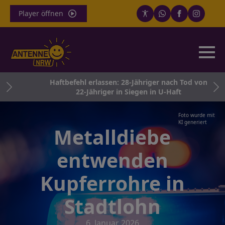
Player öffnen
Haftbefehl erlassen: 28-Jähriger nach Tod von
22-Jähriger in Siegen in U-Haft
Foto wurde mit
KI generiert
Metalldiebe
entwenden
Kupferrohre in
Stadtlohn
6. Januar 2026